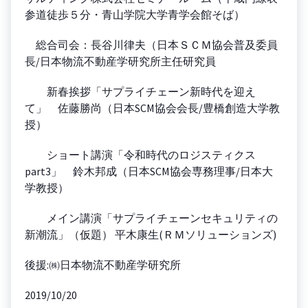
参道徒歩５分・青山学院大学青学会館そば）
総合司会：長谷川律夫（日本ＳＣＭ協会普及委員
長/日本物流不動産学研究所主任研究員
新春挨拶「サプライチェーン新時代を迎え
て」 佐藤勝尚（日本SCM協会会長/豊橋創造大学教
授）
ショート講演「令和時代のロジスティクス
part3」 鈴木邦成（日本SCM協会専務理事/日本大
学教授）
メイン講演「サプライチェーンセキュリティの
新潮流」（仮題） 平木康生(ＲＭソリューションズ)
後援:㈱日本物流不動産学研究所
2019/10/20