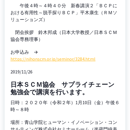
午後４時～４時４０分 新春講演２「ＢＣＰに
おける有用性～脱手探りＢＣＰ」平木康生（ＲＭソ
リューションズ）
閉会挨拶 鈴木邦成（日本大学教授／日本ＳＣＭ
協会専務理事）
お申込み →
https://nihonscm.or.jp/seminor/3284.html
2019/11/26
日本ＳＣＭ協会 サプライチェーン
勉強会で講演を行います。
日時：２０２０年（令和２年）1月10日（金）午後６
時～８時
場所：青山学院ヒューマン・イノベーション・コン
サルティング株式会社セミナールーム（半蔵門線表