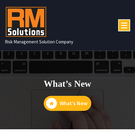
コ
ン
テ
ン
ツ
へ
Risk Management Solution Company
ス
キ
ッ
プ
What’s New
What’s New